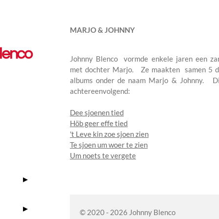
MARJO & JOHNNY
lenco
Johnny Blenco vormde enkele jaren een za
met dochter Marjo. Ze maakten samen 5 di
albums onder de naam Marjo & Johnny. Dit
achtereenvolgend:
Dee sjoenen tied
Höb geer effe tied
't Leve kin zoe sjoen zien
Te sjoen um woer te zien
Um noets te vergete
© 2020 - 2026 Johnny Blenco