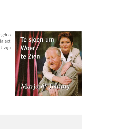
ngduo
alect
 zijn