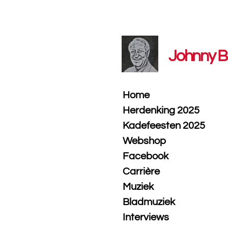
Ga
direct
naar
de
Johnny B
hoofdinhoud
Home
Herdenking 2025
Kadefeesten 2025
Webshop
Facebook
Carrière
Muziek
Bladmuziek
Interviews