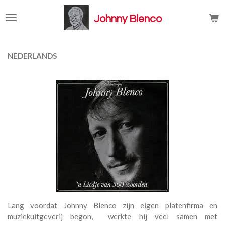
Ga
Johnny Blenco
direct
naar
de
hoofdinhoud
NEDERLANDS
Lang voordat Johnny Blenco zijn eigen platenfirma en
muziekuitgeverij begon, werkte hij veel samen met