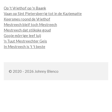
Op 't Vriethof op 'n Baank
Vaan op Sint Pietersberrig tot in de Kazjematte
Keersmes roond de Vriethof
Mestreech bleif toch Mestreech
Mestreech dat stökske goud
Gooje mörrige leef luij
'n Tuut Mestreechter Geis
In Mestreech is 't 't beste
© 2020 - 2026 Johnny Blenco