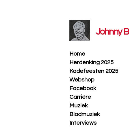
Ga
direct
naar
de
Johnny B
hoofdinhoud
Home
Herdenking 2025
Kadefeesten 2025
Webshop
Facebook
Carrière
Muziek
Bladmuziek
Interviews