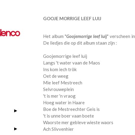
GOOJE MORRIGE LEEF LUIJ
lenco
Het album "
Goojemorrige leef luij
" verscheen i
De liedjes die op dit album staan zijn :
Goojemorrige leef luij
Langs 't water vaan de Maos
Ins kom iech trök
Oet de weeg
Mie leef Mestreech
Selvrouweplein
't is mer 'n vraog
Hoeg water in Haare
Boe de Mestreechter Geis is
't is unne boer vaan boete
Waorste mer gebleve wieste waors
Ach Slivvenhier