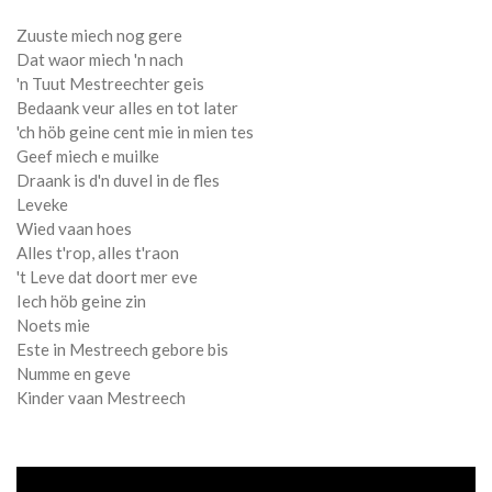
Zuuste miech nog gere
Dat waor miech 'n nach
'n Tuut Mestreechter geis
Bedaank veur alles en tot later
'ch höb geine cent mie in mien tes
Geef miech e muilke
Draank is d'n duvel in de fles
Leveke
Wied vaan hoes
Alles t'rop, alles t'raon
't Leve dat doort mer eve
Iech höb geine zin
Noets mie
Este in Mestreech gebore bis
Numme en geve
Kinder vaan Mestreech