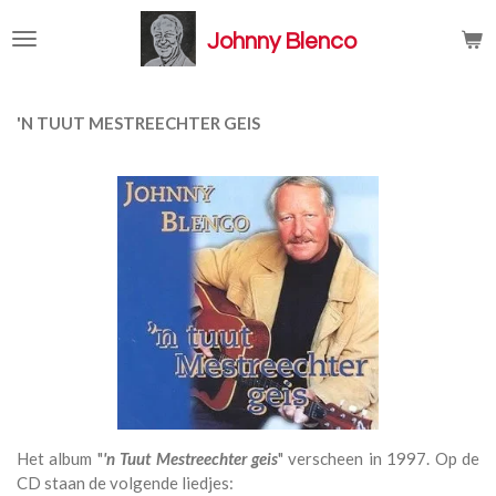
Ga
Johnny Blenco
direct
naar
de
hoofdinhoud
'N TUUT MESTREECHTER GEIS
Het album "
'n Tuut Mestreechter geis
" verscheen in 1997. Op de
CD staan de volgende liedjes: