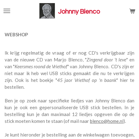
Ga
Johnny Blenco
direct
naar
de
hoofdinhoud
WEBSHOP
Ik krijg regelmatig de vraag of er nog CD's verkrijgbaar zijn
van de nieuwe CD van Marjo Blenco, "
Zingend door 't leve
" en
van "
Keersmes roond de Vriethof
" van Johnny Blenco. CD's zijn er
niet maar ik heb wel USB sticks gemaakt die nu te verkrijgen
zijn. Ook is het boekje "
45 jaor Vriethof op 'n baank
" hier te
bestellen.
Ben je op zoek naar specifieke liedjes van Johnny Blenco dan
kun je ook een gepersonaliseerde USB stick bestellen. In je
bestelling kun je dan maximaal 12 liedjes opgeven die op de
stick moeten komen te staan (of mail naar
blenco@home.nl
).
Je kunt hieronder je bestelling aan de winkelwagen toevoegen,