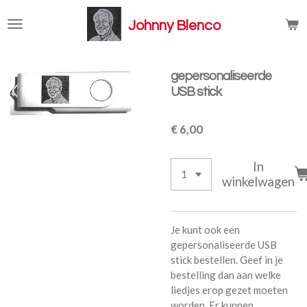
Ga
Johnny Blenco
direct
naar
de
hoofdinhoud
gepersonaliseerde
USB stick
€ 6,00
In
winkelwagen
Je kunt ook een
gepersonaliseerde USB
stick bestellen. Geef in je
bestelling dan aan welke
liedjes erop gezet moeten
worden. Er kunnen