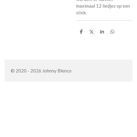
maximaal 12 liedjes op een
stick.
D
D
S
D
e
e
h
e
l
e
a
l
e
l
r
e
n
e
n
© 2020 - 2026 Johnny Blenco